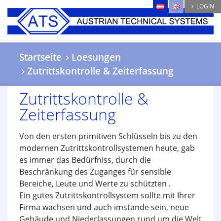
Direkt
LOGIN
zum
Inhalt
Startseite
Loesungen
Zutrittskontrolle & Zeiterfassung
Zutrittskontrolle &
Zeiterfassung
Von den ersten primitiven Schlüsseln bis zu den
modernen Zutrittskontrollsystemen heute, gab
es immer das Bedürfniss, durch die
Beschränkung des Zuganges für sensible
Bereiche, Leute und Werte zu schützten .
Ein gutes Zutrittskontrollsystem sollte mit Ihrer
Firma wachsen und auch imstande sein, neue
Gebäude und Niederlassungen rund um die Welt