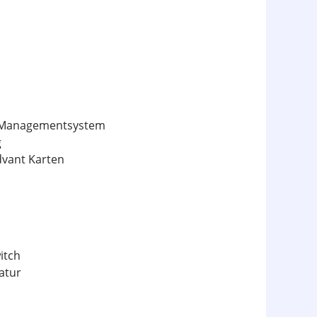
ty-Managementsystem
g
Advant Karten
itch
atur