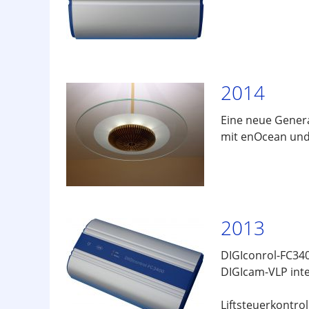
2014
Eine neue Gener
mit enOcean und
2013
DIGIconrol-FC34
DIGIcam-VLP int
Liftsteuerkontro