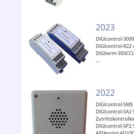
2023
DIGIcontrol-300
DIGIcontrol-R22 
DIGIterm-350CCU 
....
2022
DIGIcontrol-SMS
DIGIcontrol-SA2
Zutrittskontrol
DIGIcontrol-SP2
AIDApoint-AD100