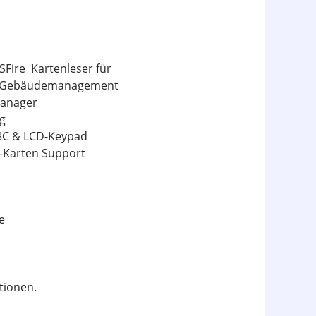
Fire Kartenleser für
 Gebäudemanagement
manager
ng
E8C & LCD-Keypad
D-Karten Support
e
tionen.