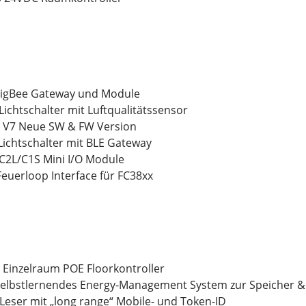
 ZigBee Gateway und Module
Lichtschalter mit Luftqualitätssensor
0 V7 Neue SW & FW Version
Lichtschalter mit BLE Gateway
C2L/C1S Mini I/O Module
Feuerloop Interface für FC38xx
 Einzelraum POE Floorkontroller
Selbstlernendes Energy-Management System zur Speicher 
-Leser mit „long range“ Mobile- und Token-ID