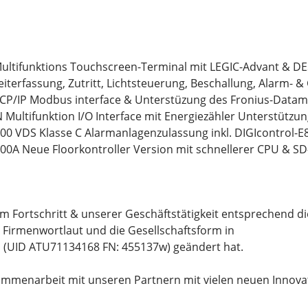
ltifunktions Touchscreen-Terminal mit LEGIC-Advant & DES
, Zutritt, Lichtsteuerung, Beschallung, Alarm- &
TCP/IP Modbus interface & Unterstüzung des Fronius-Data
 Multifunktion I/O Interface mit Energiezähler Unterstützu
00 VDS Klasse C Alarmanlagenzulassung inkl. DIGIcontrol-
00A Neue Floorkontroller Version mit schnellerer CPU & S
em Fortschritt & unserer Geschäftstätigkeit entsprechend di
 Firmenwortlaut und die Gesellschaftsform in
H
(UID ATU71134168 FN: 455137w) geändert hat.
ammenarbeit mit unseren Partnern mit vielen neuen Innova