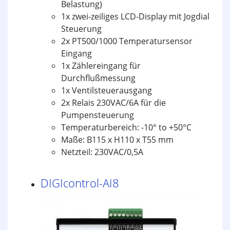
Belastung)
1x zwei-zeiliges LCD-Display mit Jogdial
Steuerung
2x PT500/1000 Temperatursensor
Eingang
1x Zählereingang für
Durchflußmessung
1x Ventilsteuerausgang
2x Relais 230VAC/6A für die
Pumpensteuerung
Temperaturbereich: -10° to +50°C
Maße: B115 x H110 x T55 mm
Netzteil: 230VAC/0,5A
DIGIcontrol-AI8