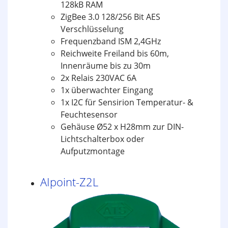
128kB RAM
ZigBee 3.0 128/256 Bit AES
Verschlüsselung
Frequenzband ISM 2,4GHz
Reichweite Freiland bis 60m,
Innenräume bis zu 30m
2x Relais 230VAC 6A
1x überwachter Eingang
1x I2C für Sensirion Temperatur- &
Feuchtesensor
Gehäuse Ø52 x H28mm zur DIN-
Lichtschalterbox oder
Aufputzmontage
AIpoint-Z2L