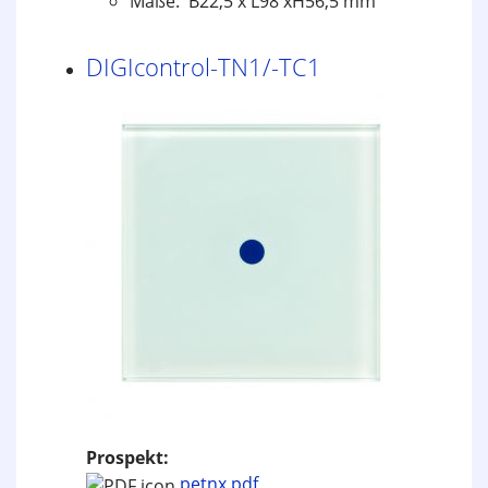
Maße: B22,5 x L98 xH56,5 mm
DIGIcontrol-TN1/-TC1
Prospekt:
petnx.pdf