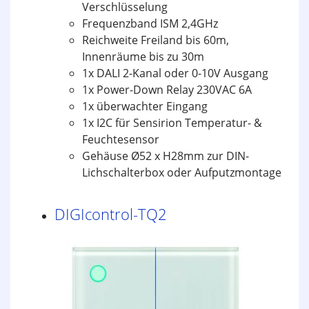
Verschlüsselung
Frequenzband ISM 2,4GHz
Reichweite Freiland bis 60m,
Innenräume bis zu 30m
1x DALI 2-Kanal oder 0-10V Ausgang
1x Power-Down Relay 230VAC 6A
1x überwachter Eingang
1x I2C für Sensirion Temperatur- &
Feuchtesensor
Gehäuse Ø52 x H28mm zur DIN-
Lichschalterbox oder Aufputzmontage
DIGIcontrol-TQ2