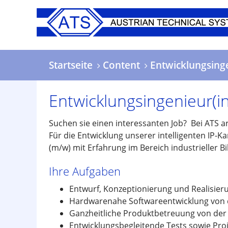
Direkt
zum
Inhalt
Startseite
Content
Entwicklungsing
Entwicklungsingenieur(i
Suchen sie einen interessanten Job? Bei ATS a
Für die Entwicklung unserer intelligenten IP-
(m/w) mit Erfahrung im Bereich industrieller B
Ihre Aufgaben
Entwurf, Konzeptionierung und Realisier
Hardwarenahe Softwareentwicklung von de
Ganzheitliche Produktbetreuung von der E
Entwicklungsbegleitende Tests sowie Pr