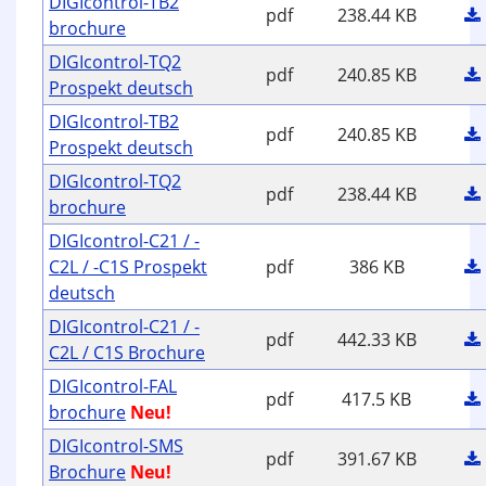
DIGIcontrol-TB2
pdf
238.44 KB
brochure
DIGIcontrol-TQ2
pdf
240.85 KB
Prospekt deutsch
DIGIcontrol-TB2
pdf
240.85 KB
Prospekt deutsch
DIGIcontrol-TQ2
pdf
238.44 KB
brochure
DIGIcontrol-C21 / -
C2L / -C1S Prospekt
pdf
386 KB
deutsch
DIGIcontrol-C21 / -
pdf
442.33 KB
C2L / C1S Brochure
DIGIcontrol-FAL
pdf
417.5 KB
brochure
Neu!
DIGIcontrol-SMS
pdf
391.67 KB
Brochure
Neu!