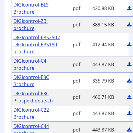
DIGIcontrol-BLS
pdf
420.88 KB
Brochure
DIGIcontrol-ZBI
pdf
389.15 KB
brochure
DIGIcontrol-EPS250 /
DIGIcontrol-EPS180
pdf
412.44 KB
brochure
DIGIcontrol-C4
pdf
443.87 KB
brochure
DIGIcontrol-E8C
pdf
335.79 KB
Brochure
DIGIcontrol-E8C
pdf
460.71 KB
Prospekt deutsch
DIGIcontrol-C22
pdf
443.87 KB
Brochure
DIGIcontrol-C44
pdf
443.87 KB