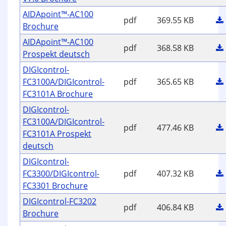
AIDApoint™-AC100
pdf
369.55 KB
Brochure
AIDApoint™-AC100
pdf
368.58 KB
Prospekt deutsch
DIGIcontrol-
FC3100A/DIGIcontrol-
pdf
365.65 KB
FC3101A Brochure
DIGIcontrol-
FC3100A/DIGIcontrol-
pdf
477.46 KB
FC3101A Prospekt
deutsch
DIGIcontrol-
FC3300/DIGIcontrol-
pdf
407.32 KB
FC3301 Brochure
DIGIcontrol-FC3202
pdf
406.84 KB
Brochure