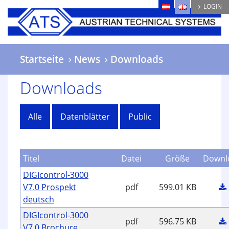
Direkt
LOGIN
zum
Inhalt
Startseite
News
Downloads
Downloads
Alle
Datenblätter
Public
Titel
Datei
Größe
Downl
DIGIcontrol-3000
V7.0 Prospekt
pdf
599.01 KB
deutsch
DIGIcontrol-3000
pdf
596.75 KB
V7.0 Brochure